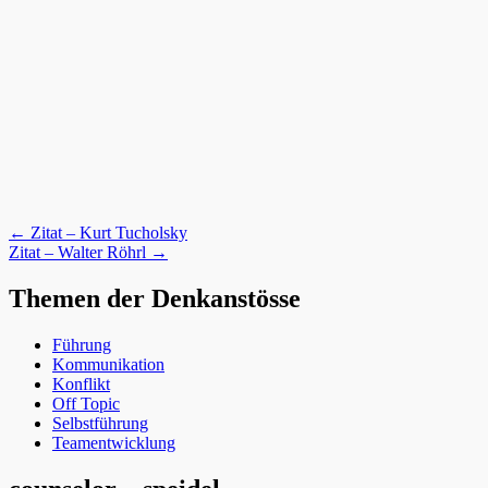
Post
←
Zitat – Kurt Tucholsky
Zitat – Walter Röhrl
→
navigation
Themen der Denkanstösse
Führung
Kommunikation
Konflikt
Off Topic
Selbstführung
Teamentwicklung